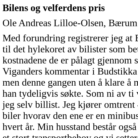
Bilens og velferdens pris
Ole Andreas Lilloe-Olsen, Bærum
Med forundring registrerer jeg at B
til det hylekoret av bilister som b
kostnadene de er pålagt gjennom si
Viganders kommentar i Budstikka 
men denne gangen uten å klare å m
han tydeligvis søkte. Som ni av t
jeg selv billist. Jeg kjører omtrent
biler hvorav den ene er en minib
hvert år. Min husstand består ogs
et stort transportbehov og vi sette